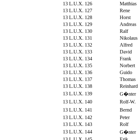
13 L.U.X. 126
Matthias
13 L.U.X. 127
Rene
13 L.U.X. 128
Horst
13 L.U.X. 129
Andreas
13 L.U.X. 130
Ralf
13 L.U.X. 131
Nikolaus
13 L.U.X. 132
Alfred
13 L.U.X. 133
David
13 L.U.X. 134
Frank
13 L.U.X. 135
Norbert
13 L.U.X. 136
Guido
13 L.U.X. 137
Thomas
13 L.U.X. 138
Reinhard
13 L.U.X. 139
G�nter
13 L.U.X. 140
Rolf-W.
13 L.U.X. 141
Bernd
13 L.U.X. 142
Peter
13 L.U.X. 143
Rolf
13 L.U.X. 144
G�nter
13 L.U.X. 145
Erik