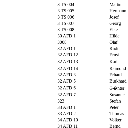
3 TS 004
Martin
3 TS 005
Hermann
3 TS 006
Josef
3 TS 007
Georg
3 TS 008
Elke
30 AFD 1
Hilde
3008
Olaf
32 AFD 1
Rudi
32 AFD 12
Ernst
32 AFD 13
Karl
32 AFD 14
Raimond
32 AFD 3
Erhard
32 AFD 5
Burkhard
32 AFD 6
G�nter
32 AFD 7
Susanne
323
Stefan
33 AFD 1
Peter
33 AFD 2
Thomas
34 AFD 10
Volker
34 AFD 11
Bernd