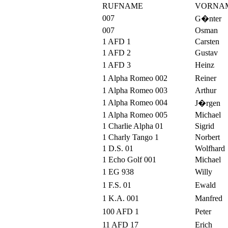
RUFNAME
VORNA
007
G�nter
007
Osman
1 AFD 1
Carsten
1 AFD 2
Gustav
1 AFD 3
Heinz
1 Alpha Romeo 002
Reiner
1 Alpha Romeo 003
Arthur
1 Alpha Romeo 004
J�rgen
1 Alpha Romeo 005
Michael
1 Charlie Alpha 01
Sigrid
1 Charly Tango 1
Norbert
1 D.S. 01
Wolfhard
1 Echo Golf 001
Michael
1 EG 938
Willy
1 F.S. 01
Ewald
1 K.A. 001
Manfred
100 AFD 1
Peter
11 AFD 17
Erich