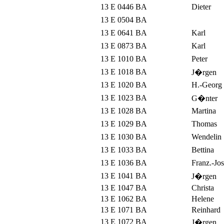
13 E 0446 BA
Dieter
13 E 0504 BA
13 E 0641 BA
Karl
13 E 0873 BA
Karl
13 E 1010 BA
Peter
13 E 1018 BA
J�rgen
13 E 1020 BA
H.-Georg
13 E 1023 BA
G�nter
13 E 1028 BA
Martina
13 E 1029 BA
Thomas
13 E 1030 BA
Wendelin
13 E 1033 BA
Bettina
13 E 1036 BA
Franz.-Jos
13 E 1041 BA
J�rgen
13 E 1047 BA
Christa
13 E 1062 BA
Helene
13 E 1071 BA
Reinhard
13 E 1072 BA
J�rgen