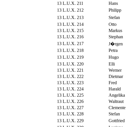
13 L.U.X. 211
Hans
13 L.U.X. 212
Philipp
13 L.U.X. 213
Stefan
13 L.U.X. 214
Otto
13 L.U.X. 215
Markus
13 L.U.X. 216
Stephan
13 L.U.X. 217
J�rgen
13 L.U.X. 218
Petra
13 L.U.X. 219
Hugo
13 L.U.X. 220
Elli
13 L.U.X. 221
Werner
13 L.U.X. 222
Dietmar
13 L.U.X. 223
Fred
13 L.U.X. 224
Harald
13 L.U.X. 225
Angelika
13 L.U.X. 226
Waltraut
13 L.U.X. 227
Clemente
13 L.U.X. 228
Stefan
13 L.U.X. 229
Gottfried