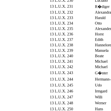
13 L.U.X. 230
Luciano
13 L.U.X. 231
R�diger
13 L.U.X. 232
Alexandr
13 L.U.X. 233
Harald
13 L.U.X. 234
Otto
13 L.U.X. 235
Alexande
13 L.U.X. 236
Horst
13 L.U.X. 237
Edith
13 L.U.X. 238
Hannelor
13 L.U.X. 239
Manuela
13 L.U.X. 240
Beate
13 L.U.X. 241
Michael
13 L.U.X. 242
Michael
13 L.U.X. 243
G�nter
13 L.U.X. 244
Hermann-
13 L.U.X. 245
Udo
13 L.U.X. 246
Irmgard
13 L.U.X. 247
Willi
13 L.U.X. 248
Werner
13 L.U.X. 250
Hans