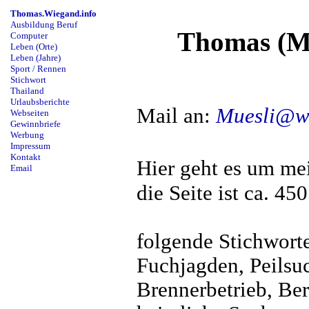
Thomas.Wiegand.info
Ausbildung Beruf
Thomas (M�
Computer
Leben (Orte)
Leben (Jahre)
Sport / Rennen
Stichwort
Thailand
Urlaubsberichte
Mail an:
Muesli@w
Webseiten
Gewinnbriefe
Werbung
Impressum
Kontakt
Hier geht es um me
Email
die Seite ist ca. 45
folgende Stichworte
Fuchjagden, Peilsu
Brennerbetrieb, Be