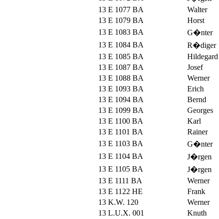
13 E 1077 BA
Walter
13 E 1079 BA
Horst
13 E 1083 BA
G�nter
13 E 1084 BA
R�diger
13 E 1085 BA
Hildegard
13 E 1087 BA
Josef
13 E 1088 BA
Werner
13 E 1093 BA
Erich
13 E 1094 BA
Bernd
13 E 1099 BA
Georges
13 E 1100 BA
Karl
13 E 1101 BA
Rainer
13 E 1103 BA
G�nter
13 E 1104 BA
J�rgen
13 E 1105 BA
J�rgen
13 E 1111 BA
Werner
13 E 1122 HE
Frank
13 K.W. 120
Werner
13 L.U.X. 001
Knuth