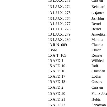
13 L.U.X. 273
Carsten
13 L.U.X. 274
Reinhard
13 L.U.X. 275
G�nter
13 L.U.X. 276
Joachim
13 L.U.X. 277
Bernd
13 L.U.X. 278
Bernd
13 L.U.X. 279
Angelika
13 L.U.X. 280
Martina
13 R.N. 009
Claudia
13SM
Elmar
15 A.T. 165
Renate
15 AFD 1
Wilfried
15 AFD 10
Rolf
15 AFD 16
Christian
15 AFD 17
Lothar
15 AFD 18
Gustav
15 AFD 2
Carsten
15 AFD 20
Franz-Jos
15 AFD 21
Helga
15 AFD 22
Sebastian