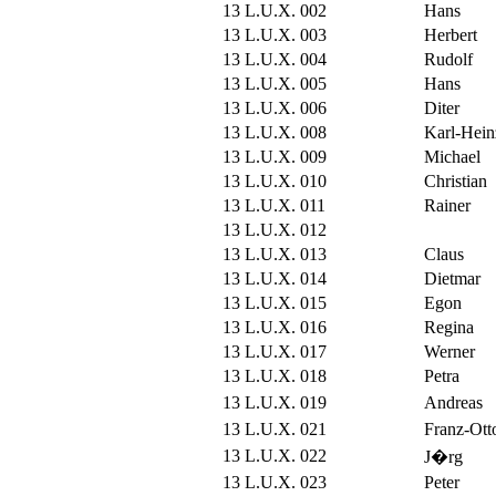
13 L.U.X. 002
Hans
13 L.U.X. 003
Herbert
13 L.U.X. 004
Rudolf
13 L.U.X. 005
Hans
13 L.U.X. 006
Diter
13 L.U.X. 008
Karl-Hein
13 L.U.X. 009
Michael
13 L.U.X. 010
Christian
13 L.U.X. 011
Rainer
13 L.U.X. 012
13 L.U.X. 013
Claus
13 L.U.X. 014
Dietmar
13 L.U.X. 015
Egon
13 L.U.X. 016
Regina
13 L.U.X. 017
Werner
13 L.U.X. 018
Petra
13 L.U.X. 019
Andreas
13 L.U.X. 021
Franz-Ott
13 L.U.X. 022
J�rg
13 L.U.X. 023
Peter