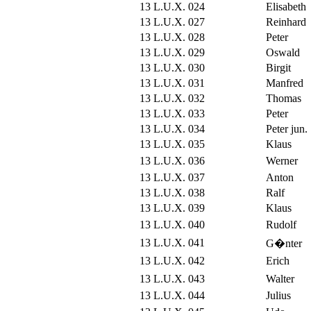
13 L.U.X. 024
Elisabeth
13 L.U.X. 027
Reinhard
13 L.U.X. 028
Peter
13 L.U.X. 029
Oswald
13 L.U.X. 030
Birgit
13 L.U.X. 031
Manfred
13 L.U.X. 032
Thomas
13 L.U.X. 033
Peter
13 L.U.X. 034
Peter jun.
13 L.U.X. 035
Klaus
13 L.U.X. 036
Werner
13 L.U.X. 037
Anton
13 L.U.X. 038
Ralf
13 L.U.X. 039
Klaus
13 L.U.X. 040
Rudolf
13 L.U.X. 041
G�nter
13 L.U.X. 042
Erich
13 L.U.X. 043
Walter
13 L.U.X. 044
Julius