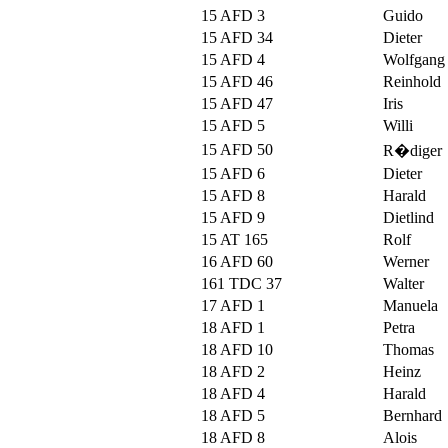
15 AFD 3
Guido
15 AFD 34
Dieter
15 AFD 4
Wolfgang
15 AFD 46
Reinhold
15 AFD 47
Iris
15 AFD 5
Willi
15 AFD 50
R�diger
15 AFD 6
Dieter
15 AFD 8
Harald
15 AFD 9
Dietlind
15 AT 165
Rolf
16 AFD 60
Werner
161 TDC 37
Walter
17 AFD 1
Manuela
18 AFD 1
Petra
18 AFD 10
Thomas
18 AFD 2
Heinz
18 AFD 4
Harald
18 AFD 5
Bernhard
18 AFD 8
Alois