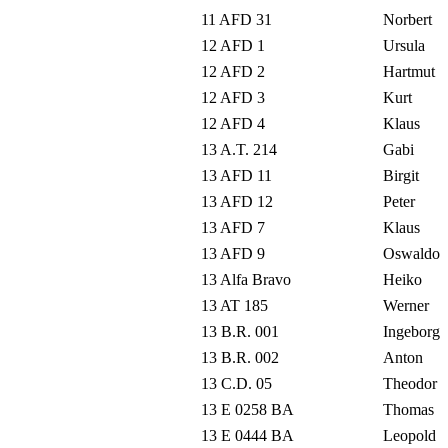
11 AFD 31
Norbert
12 AFD 1
Ursula
12 AFD 2
Hartmut
12 AFD 3
Kurt
12 AFD 4
Klaus
13 A.T. 214
Gabi
13 AFD 11
Birgit
13 AFD 12
Peter
13 AFD 7
Klaus
13 AFD 9
Oswaldo
13 Alfa Bravo
Heiko
13 AT 185
Werner
13 B.R. 001
Ingeborg
13 B.R. 002
Anton
13 C.D. 05
Theodor
13 E 0258 BA
Thomas
13 E 0444 BA
Leopold