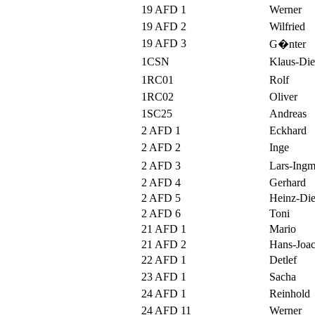
19 AFD 1
Werner
19 AFD 2
Wilfried
19 AFD 3
G�nter
1CSN
Klaus-Die
1RC01
Rolf
1RC02
Oliver
1SC25
Andreas
2 AFD 1
Eckhard
2 AFD 2
Inge
2 AFD 3
Lars-Ingm
2 AFD 4
Gerhard
2 AFD 5
Heinz-Die
2 AFD 6
Toni
21 AFD 1
Mario
21 AFD 2
Hans-Joa
22 AFD 1
Detlef
23 AFD 1
Sacha
24 AFD 1
Reinhold
24 AFD 11
Werner