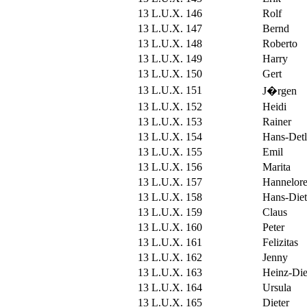
13 L.U.X. 146
Rolf
13 L.U.X. 147
Bernd
13 L.U.X. 148
Roberto
13 L.U.X. 149
Harry
13 L.U.X. 150
Gert
13 L.U.X. 151
J�rgen
13 L.U.X. 152
Heidi
13 L.U.X. 153
Rainer
13 L.U.X. 154
Hans-Detl
13 L.U.X. 155
Emil
13 L.U.X. 156
Marita
13 L.U.X. 157
Hannelor
13 L.U.X. 158
Hans-Diet
13 L.U.X. 159
Claus
13 L.U.X. 160
Peter
13 L.U.X. 161
Felizitas
13 L.U.X. 162
Jenny
13 L.U.X. 163
Heinz-Die
13 L.U.X. 164
Ursula
13 L.U.X. 165
Dieter