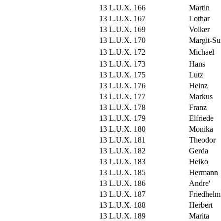
13 L.U.X. 166
Martin
13 L.U.X. 167
Lothar
13 L.U.X. 169
Volker
13 L.U.X. 170
Margit-Su
13 L.U.X. 172
Michael
13 L.U.X. 173
Hans
13 L.U.X. 175
Lutz
13 L.U.X. 176
Heinz
13 L.U.X. 177
Markus
13 L.U.X. 178
Franz
13 L.U.X. 179
Elfriede
13 L.U.X. 180
Monika
13 L.U.X. 181
Theodor
13 L.U.X. 182
Gerda
13 L.U.X. 183
Heiko
13 L.U.X. 185
Hermann
13 L.U.X. 186
Andre'
13 L.U.X. 187
Friedhelm
13 L.U.X. 188
Herbert
13 L.U.X. 189
Marita