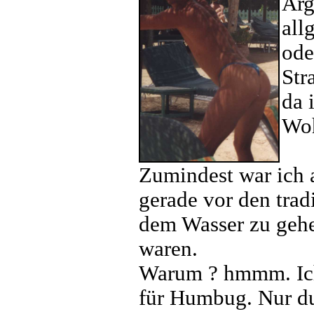
Ärg
all
ode
Str
da 
Woh
Zumindest war ich a
gerade vor den trad
dem Wasser zu gehen
waren.
Warum ? hmmm. Ich 
für Humbug. Nur du