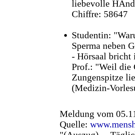
liebevolle HÄnd
Chiffre: 58647
Studentin: "War
Sperma neben Gl
- Hörsaal bricht 
Prof.: "Weil die
Zungenspitze lie
(Medizin-Vorles
Meldung vom 05.1
Quelle:
www.mensh
"(Auszug) ... Tägl