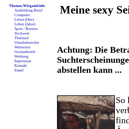
Thomas.Wiegand.info
Meine sexy Se
Ausbildung Beruf
Computer
Leben (Orte)
Leben (Jahre)
Sport / Rennen
Stichwort
Thailand
Urlaubsberichte
Webseiten
Achtung: Die Betra
Gewinnbriefe
Werbung
Suchterscheinungen
Impressum
Kontakt
abstellen kann ...
Email
So 
ver
fin