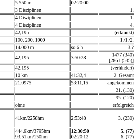
5.550 m
02:20:00
3 Disziplinen
1.
4 Disziplinen
1.
4 Disziplinen
4.
42,195
(erkrankt)
100, 200, 1000
1./1./2.
14.000 m
so 6 h
3.?
1477 (340)
42,195
3:50:28
[2861 (535)]
42,195
(verhindert)
10 km
41:32,4
2. Gesamt
21,0975
53:11,15
angekommen
21. (130)
95. (120)
ohne
erfolgreich
41km/2258hm
2:53:48
3. (230)
444,9km/3795hm
12:30:50
5. (77)
93,51km/150hm
02:20:12
6. (77)