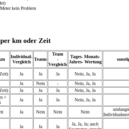
et)
 Meter kein Problem
 per km oder Zeit
Team
Individual-
Tages- Monats-
 km
Teams
-
sonsti
Vergleich
Jahres- Wertung
Vergleich
Zeit)
Ja
Ja
Ja
Nein, Ja, Ja
Ja
Nein
-
Nein, Ja, Ja
Zeit)
Ja
Ja
Ja
Nein, Ja, Ja
m +
Ja
Ja
Ja
Nein, Ja, Ja
G
umfangr
it
Ja
Nein
Nein
Nein
Individualau
Ja, Ja, Ja; auch
Ja
Ja
Ja