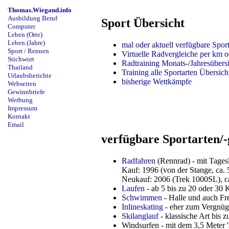
Thomas.Wiegand.info
Ausbildung Beruf
Sport Übersicht
Computer
Leben (Orte)
Leben (Jahre)
mal oder aktuell verfügbare Sport
Sport / Rennen
Virtuelle Radvergleiche per km o
Stichwort
Radtraining Monats-/Jahresübers
Thailand
Training alle Sportarten Übersich
Urlaubsberichte
bisherige Wettkämpfe
Webseiten
Gewinnbriefe
Werbung
Impressum
Kontakt
Email
verfügbare Sportarten/-
Radfahren
(Rennrad) - mit Tages
Kauf: 1996 (von der Stange, ca. 5
Neukauf: 2006 (Trek 1000SL), ca
Laufen
- ab 5 bis zu 20 oder 30 
Schwimmen
- Halle und auch Fr
Inlineskating
- eher zum Vergnüg
Skilanglauf
- klassische Art bis 
Windsurfen - mit dem 3,5 Meter '