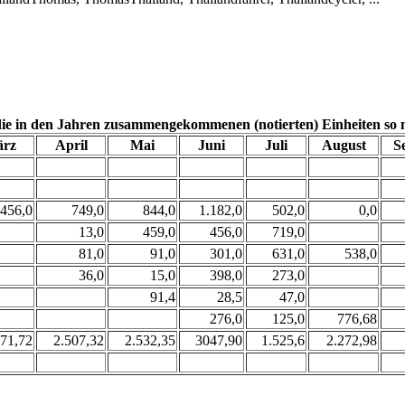
die in den Jahren zusammengekommenen (notierten) Einheiten so 
rz
April
Mai
Juni
Juli
August
S
456,0
749,0
844,0
1.182,0
502,0
0,0
13,0
459,0
456,0
719,0
81,0
91,0
301,0
631,0
538,0
36,0
15,0
398,0
273,0
91,4
28,5
47,0
276,0
125,0
776,68
771,72
2.507,32
2.532,35
3047,90
1.525,6
2.272,98