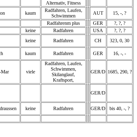
Alternativ, Fitness
Radfahren, Laufen,
lon
kaum
AUT
15, -, ?
Schwimmen
Radfahrenm plus
GER
?, ?, ?
keine
Radfahren
USA
?, ?, ?
keine
Radfahren
CH
323, 0, 30
ch
kaum
Radfahren
GER
16, -, -
Radfahren, Laufen,
Schwimmen,
-Mar
viele
GER/D
1685, 290, ?
Skilanglauf,
Kraftsport,
GER/D
 draussen
keine
Radfahren
GER/D
bis 40, -, ?