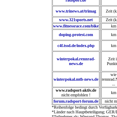
radsport.de
www.trinews.at/trimag
Zeit (
www.321sports.net
Zeit (
www.fitnessrace.com/bike
km
doping-protest.com
km
c4f.tssd.de/index.php
km
winterpokal.rennrad-
Zeit 
news.de
Punkt
wie
winterpokal.mtb-news.de
rennrad
...
www.radsport-aktiv.de
km
nicht empfohlen !
forum.radsport-forum.de
nicht m
*Reihenfolge bedingt durch Verfügbarke
*Länder nach Hauptbeteiligung; GER/
*Teilnehmer als: Wiegand Thomas, Thai