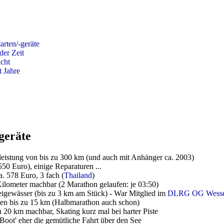
arten/-geräte
der Zeit
icht
t Jahre
geräte
leistung von bis zu 300 km (und auch mit Anhänger ca. 2003)
50 Euro), einige Reparaturen ...
. 578 Euro, 3 fach (
Thailand
)
Kilometer machbar (2 Marathon gelaufen: je 03:50)
eigewässer (bis zu 3 km am Stück) - War Mitglied im
DLRG OG Wesse
en bis zu 15 km (Halbmarathon auch schon)
zu 20 km machbar, Skating kurz mal bei harter Piste
Boot' eher die gemütliche Fahrt über den See