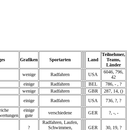
Teilnehmer,
ges
Grafiken
Sportarten
Land
Teams,
Länder
6046, 796,
wenige
Radfahren
USA
42
einige
Radfahren
BEL
786, - , ?
wenige
Radfahren
GBR
287, 14, ()
einige
Radfahren
USA
736, ?, ?
eiche
einige
verschiedene
GER
?, -, -
swertungen
gute
Radfahren, Laufen,
?
Schwimmen,
GER
30, 19, ?