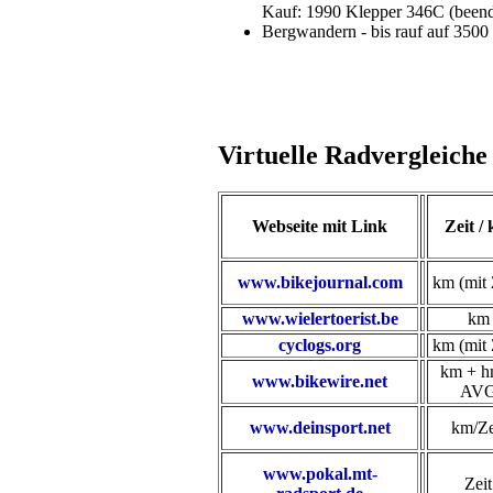
Kauf: 1990 Klepper 346C (beend
Bergwandern - bis rauf auf 3500
Virtuelle Radvergleiche
Webseite mit Link
Zeit /
www.bikejournal.com
km (mit 
www.wielertoerist.be
km
cyclogs.org
km (mit 
km + h
www.bikewire.net
AV
www.deinsport.net
km/Ze
www.pokal.mt-
Zeit