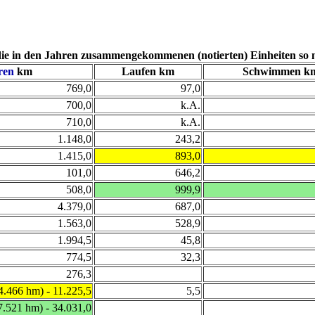
die in den Jahren zusammengekommenen (notierten) Einheiten so n
ren
km
Laufen km
Schwimmen k
769,0
97,0
700,0
k.A.
710,0
k.A.
1.148,0
243,2
1.415,0
893,0
101,0
646,2
508,0
999,9
4.379,0
687,0
1.563,0
528,9
1.994,5
45,8
774,5
32,3
276,3
4.466 hm) - 11.225,5
5,5
7.521 hm) - 34.031,0