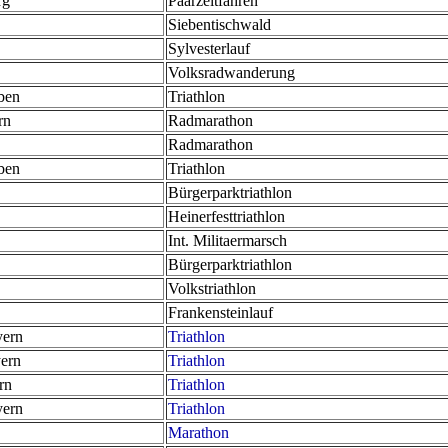
rg
Paarzeitfahren
Siebentischwald
Sylvesterlauf
Volksradwanderung
ben
Triathlon
rn
Radmarathon
Radmarathon
ben
Triathlon
Bürgerparktriathlon
Heinerfesttriathlon
Int. Militaermarsch
Bürgerparktriathlon
Volkstriathlon
Frankensteinlauf
yern
Triathlon
ern
Triathlon
rn
Triathlon
yern
Triathlon
Marathon