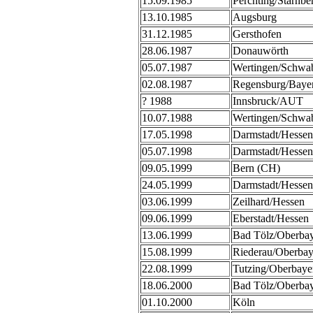
15.09.1985
Perchting/Starnbe
13.10.1985
Augsburg
31.12.1985
Gersthofen
28.06.1987
Donauwörth
05.07.1987
Wertingen/Schwa
02.08.1987
Regensburg/Baye
? 1988
Innsbruck/AUT
10.07.1988
Wertingen/Schwa
17.05.1998
Darmstadt/Hessen
05.07.1998
Darmstadt/Hessen
09.05.1999
Bern (CH)
24.05.1999
Darmstadt/Hessen
03.06.1999
Zeilhard/Hessen
09.06.1999
Eberstadt/Hessen
13.06.1999
Bad Tölz/Oberba
15.08.1999
Riederau/Oberbay
22.08.1999
Tutzing/Oberbaye
18.06.2000
Bad Tölz/Oberba
01.10.2000
Köln