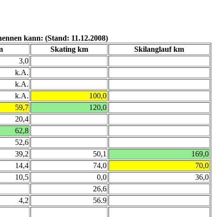
ennen kann: (Stand: 11.12.2008)
m
Skating km
Skilanglauf km
3,0
k.A.
k.A.
k.A.
100,0
59,7
120,0
20,4
62,8
52,6
39,2
50,1
169,0
14,4
74,0
70,0
10,5
0,0
36,0
26,6
4,2
56.9