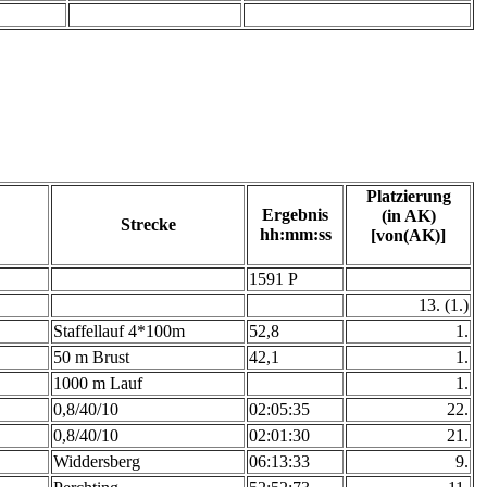
Platzierung
Ergebnis
(in AK)
Strecke
hh:mm:ss
[von(AK)]
1591 P
13. (1.)
Staffellauf 4*100m
52,8
1.
50 m Brust
42,1
1.
1000 m Lauf
1.
0,8/40/10
02:05:35
22.
0,8/40/10
02:01:30
21.
Widdersberg
06:13:33
9.