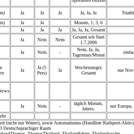
Sportarten einzeln
km)
Ja
Ja
Ja
Ja, Ja, Ja
Triath
km)
Ja
Ja
Monats, 1, 3, 6
Ja
Ja
Ja
Ja, Ja, Ja, Gesamt
Gesamt seit Start
Ja
Nein
Nein
1.7.2006
Nein, Ja, Ja,
Ja
Nein
-
einfa
Tagesmax/Monat
in
Ja (5
Wochensieger,
Ja
Ja
nur Nov
en
Pers)
Gesamt
.News
täglich Monats,
Ja
Nein
-
nur Europa,
Jahres.
ehr
it (nicht nur Winter), sowie Automatismus (Handliste Radsport-Aktiv)
D Deutschsprachiger Raum
landThomas, ThomasThailand, Thailandfahrer, Thailandcycler, ...