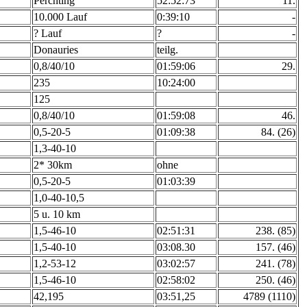
Perchting
52:52:73
11.
10.000 Lauf
0:39:10
-
? Lauf
?
-
Donauries
teilg.
0,8/40/10
01:59:06
29.
235
10:24:00
125
0,8/40/10
01:59:08
46.
0,5-20-5
01:09:38
84. (26)
1,3-40-10
2* 30km
ohne
0,5-20-5
01:03:39
1,0-40-10,5
5 u. 10 km
1,5-46-10
02:51:31
238. (85)
1,5-40-10
03:08.30
157. (46)
1,2-53-12
03:02:57
241. (78)
1,5-46-10
02:58:02
250. (46)
42,195
03:51,25
4789 (1110)