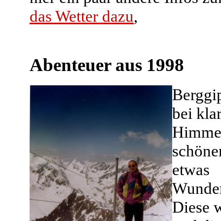
das Wetter dazu
,
Abenteuer aus 1998
Berggi
bei kl
Himme
schöne
etwas
Wunder
Diese w