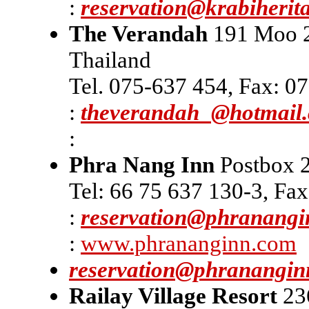
:
reservation@krabiherit
The Verandah
191 Moo 2
Thailand
Tel. 075-637 454, Fax: 0
:
theverandah_@hotmail
:
Phra Nang Inn
Postbox 2
Tel: 66 75 637 130-3, Fa
:
reservation@phranang
:
www.phrananginn.com
reservation@phranangin
Railay Village Resort
23